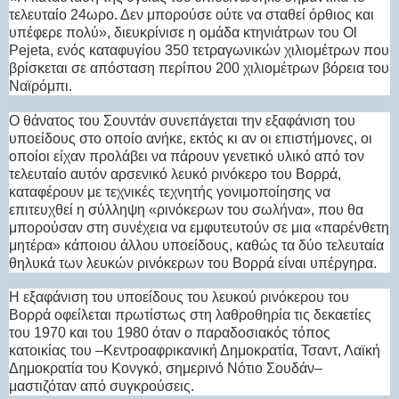
τελευταίο 24ωρο. Δεν μπορούσε ούτε να σταθεί όρθιος και
υπέφερε πολύ», διευκρίνισε η ομάδα κτηνιάτρων του Ol
Pejeta, ενός καταφυγίου 350 τετραγωνικών χιλιομέτρων που
βρίσκεται σε απόσταση περίπου 200 χιλιομέτρων βόρεια του
Ναϊρόμπι.
Ο θάνατος του Σουντάν συνεπάγεται την εξαφάνιση του
υποείδους στο οποίο ανήκε, εκτός κι αν οι επιστήμονες, οι
οποίοι είχαν προλάβει να πάρουν γενετικό υλικό από τον
τελευταίο αυτόν αρσενικό λευκό ρινόκερο του Βορρά,
καταφέρουν με τεχνικές τεχνητής γονιμοποίησης να
επιτευχθεί η σύλληψη «ρινόκερων του σωλήνα», που θα
μπορούσαν στη συνέχεια να εμφυτευτούν σε μια «παρένθετη
μητέρα» κάποιου άλλου υποείδους, καθώς τα δύο τελευταία
θηλυκά των λευκών ρινόκερων του Βορρά είναι υπέργηρα.
Η εξαφάνιση του υποείδους του λευκού ρινόκερου του
Βορρά οφείλεται πρωτίστως στη λαθροθηρία τις δεκαετίες
του 1970 και του 1980 όταν ο παραδοσιακός τόπος
κατοικίας του –Κεντροαφρικανική Δημοκρατία, Τσαντ, Λαϊκή
Δημοκρατία του Κονγκό, σημερινό Νότιο Σουδάν–
μαστιζόταν από συγκρούσεις.