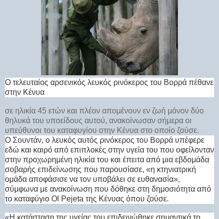
Ο τελευταίος αρσενικός λευκός ρινόκερος του Βορρά πέθανε
στην Κένυα
σε ηλικία 45 ετών και πλέον απομένουν εν ζωή μόνον δύο
θηλυκά του υποείδους αυτού, ανακοίνωσαν σήμερα οι
υπεύθυνοι του καταφυγίου στην Κένυα στο οποίο ζούσε.
Ο Σουντάν, ο λευκός αυτός ρινόκερος του Βορρά υπέφερε
εδώ και καιρό από επιπλοκές στην υγεία του που οφείλονταν
στην προχωρημένη ηλικία του και έπειτα από μια εβδομάδα
σοβαρής επιδείνωσης που παρουσίασε, «η κτηνιατρική
ομάδα αποφάσισε να τον υποβάλει σε ευθανασία»,
σύμφωνα με ανακοίνωση που δόθηκε στη δημοσιότητα από
το καταφύγιο Ol Pejeta της Κένυας όπου ζούσε.
«Η κατάσταση της υγείας του επιδεινώθηκε σημαντικά το