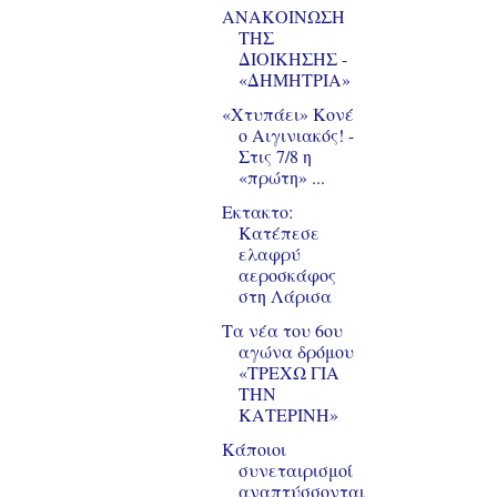
ΑΝΑΚΟΙΝΩΣΗ
ΤΗΣ
ΔΙΟΙΚΗΣΗΣ -
«ΔΗΜΗΤΡΙΑ»
«Χτυπάει» Κονέ
ο Αιγινιακός! -
Στις 7/8 η
«πρώτη» ...
Εκτακτο:
Κατέπεσε
ελαφρύ
αεροσκάφος
στη Λάρισα
Τα νέα του 6ου
αγώνα δρόμου
«ΤΡΕΧΩ ΓΙΑ
ΤΗΝ
ΚΑΤΕΡΙΝΗ»
Κάποιοι
συνεταιρισμοί
αναπτύσσονται