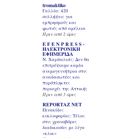
tromaktiko
Γαλλία: 420
συλλήψεις για
εμπρησμούς και
φωτιές από αμέλεια
Πριν από 2 ώρες
E F E N P R E S S -
ΗΛΕΚΤΡΟΝΙΚΗ
ΕΦΗΜΕΡΙΔΑ
Ν. Χαρδαλιάς: Δεν θα
επιτρέψουμε καμία
ανεμογεννήτρια στις
αναδασωτέες και
πυρόπληκτες
περιοχές της Αττικής
Πριν από 3 ώρες
REPORTAZ NET
Πινακίδες
κυκλοφορίας: Τέλος
στις χρονοβόρες
διαδικασίες με λίγα
«κλικ»