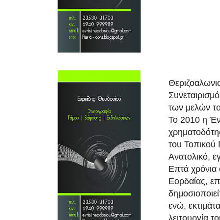
Θεριζοαλωνι
Συνεταιρισμό
των μελών το
Το 2010 η Έ
χρηματοδότη
του Τοπικού 
Ανατολικό, ε
Επτά χρόνια 
Εορδαίας, ε
δημοσιοποιεί
ενώ, εκτιμάτ
λειτουργία τ