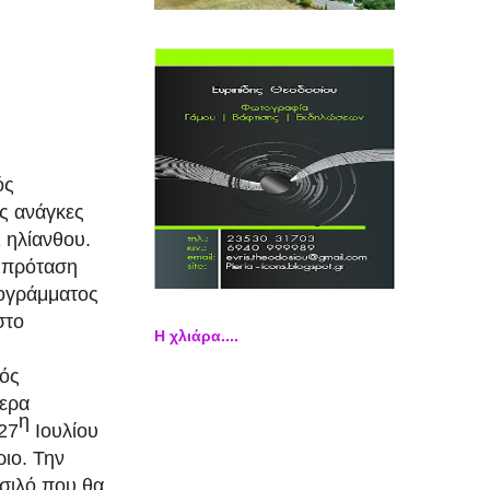
ός
ις ανάγκες
ι ηλίανθου.
ι πρόταση
ρογράμματος
στο
Η χλιάρα....
μός
μερα
η
 27
Ιουλίου
ριο.
Την
 σιλό που θα