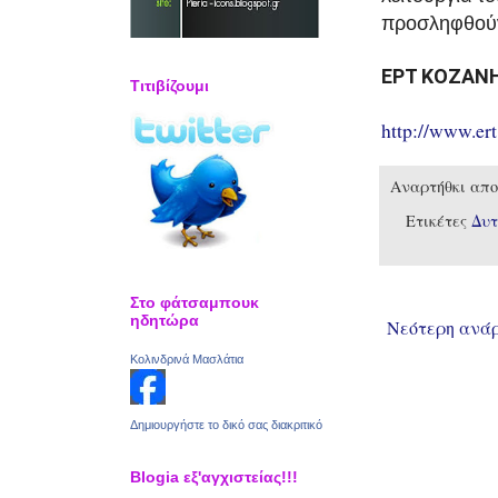
προσληφθούν
ΕΡΤ ΚΟΖΑΝΗ
Τιτιβίζουμι
http://www.ert
Αναρτήθκι απ
Ετικέτες
Δυτ
Στο φάτσαμπουκ
ηδητώρα
Νεότερη ανά
Κολινδρινά Μασλάτια
Δημιουργήστε το δικό σας διακριτικό
Blogia εξ'αγχιστείας!!!