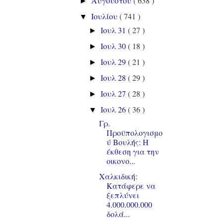
Αυγούστου
( 638 )
►
Ιουλίου
( 741 )
▼
Ιουλ 31
( 27 )
►
Ιουλ 30
( 18 )
►
Ιουλ 29
( 21 )
►
Ιουλ 28
( 29 )
►
Ιουλ 27
( 28 )
►
Ιουλ 26
( 36 )
▼
Γρ.
Προϋπολογισμο
ύ Βουλής: Η
έκθεση για την
οικονο...
Χαλκιδική:
Κατάφερε να
ξεπλύνει
4.000.000.000
δολά...