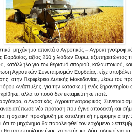
στικό μηχάνημα αποκτά ο Αγροτικός – Αγροκτηνοτροφικ
ς Εορδαίας, αξίας 260 χιλιάδων Ευρώ, εξυπηρετώντας τ
υ, κατάλληλο για τον θερισμό σιταριού, καλαμποκιού, κα
νωση Αγροτικών Συνεταιρισμών Εορδαίας, είχε υποβάλε
σης στην Περιφέρεια Δυτικής Μακεδονίας, μέσω του π
Πόρου Ανάπτυξης, για την κατασκευή ενός ξηραντηρίου 
γκρίθηκε, αλλά το ποσό δεν εκταμιεύτηκε ποτέ.
αργότερα, ο Αγροτικός- Αγροκτηνοτροφικός Συνεταιρισ
παναδιατύπωσε νέα πρόταση που έγινε αποδεκτή και σή
ται η σχετική προκήρυξη με καταληκτική ημερομηνία την
αι ότι το μηχάνημα θα παραλειφθεί τον ερχόμενο Σεπτέμβ
ου θα υποστηρίζουν ένας χειριστής και δύο οδηγοί για τα