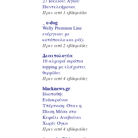
27 Ιουλίου: Αγίου
Παντελεήμονος
Πριν από 1 εβδομάδα
_ e-dog
Welly Premium Line
ενέργειας με
κοτόπουλο και ρύζι
Πριν από 2 εβδομάδες
Διαιτολογία
10 αλμυρά σιρόπια
topping με ελάχιστες
θερμίδες
Πριν από 4 εβδομάδες
blacknews.gr
Ιδιοπαθής
Ενδοκράνια
Υπέρταση: Όταν η
Πίεση Μέσα στο
Κεφάλι Ανεβαίνει
Χωρίς Όγκο
Πριν από 4 εβδομάδες