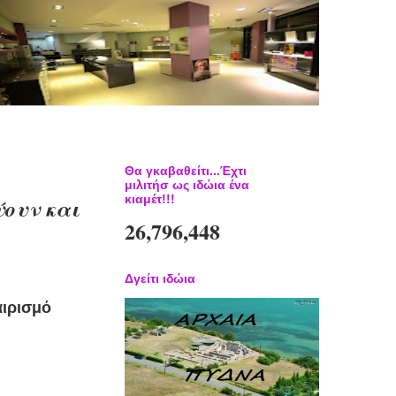
Θα γκαβαθείτι...Έχτι
μιλιτήσ ως ιδώια ένα
κιαμέτ!!!
ουν και
26,796,448
Δγείτι ιδώια
αιρισμό