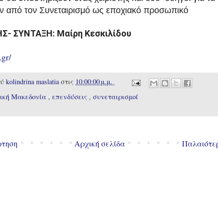
 από τον Συνεταιρισμό ως εποχιακό προσωπικό
Σ- ΣΥΝΤΑΞΗ: Μαίρη Κεσκιλίδου
.gr/
ού
kolindrina maslatia
στις
10:00:00 μ.μ.
ική Μακεδονία
,
επενδύσεις
,
συνεταιρισμοί
ρτηση
Αρχική σελίδα
Παλαιότε