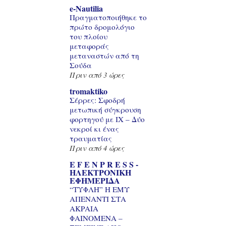
e-Nautilia
Πραγματοποιήθηκε το
πρώτο δρομολόγιο
του πλοίου
μεταφοράς
μεταναστών από τη
Σούδα
Πριν από 3 ώρες
tromaktiko
Σέρρες: Σφοδρή
μετωπική σύγκρουση
φορτηγού με ΙΧ – Δύο
νεκροί κι ένας
τραυματίας
Πριν από 4 ώρες
E F E N P R E S S -
ΗΛΕΚΤΡΟΝΙΚΗ
ΕΦΗΜΕΡΙΔΑ
“ΤΥΦΛΗ” Η ΕΜΥ
ΑΠΕΝΑΝΤΙ ΣΤΑ
ΑΚΡΑΙΑ
ΦΑΙΝΟΜΕΝΑ –