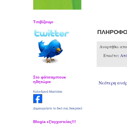
Τιτιβίζουμι
ΠΛΗΡΟΦΟΡ
Αναρτήθκι απ
Ετικέτες
Απ
Στο φάτσαμπουκ
ηδητώρα
Νεότερη ανά
Κολινδρινά Μασλάτια
Δημιουργήστε το δικό σας διακριτικό
Blogia εξ'αγχιστείας!!!