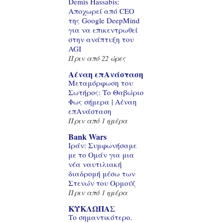
Demis Hassabis:
Αποχωρεί από CEO
της Google DeepMind
για να επικεντρωθεί
στην ανάπτυξη του
AGI
Πριν από 22 ώρες
Αέναη επΑνάσταση
Μεταμόρφωση του
Σωτήρος: Το Θαβώριο
Φως σήμερα | Αέναη
επΑνάσταση
Πριν από 1 ημέρα
Bank Wars
Ιράν: Συμφωνήσαμε
με το Ομάν για μια
νέα ναυτιλιακή
διαδρομή μέσω των
Στενών του Ορμούζ
Πριν από 1 ημέρα
ΚΥΚΛΩΠΑΣ
Το σημαντικότερο.