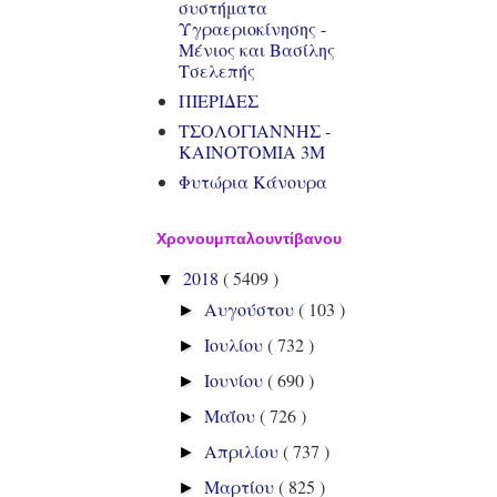
συστήματα
Υγραεριοκίνησης -
Μένιος και Βασίλης
Τσελεπής
ΠΙΕΡΙΔΕΣ
ΤΣΟΛΟΓΙΑΝΝΗΣ -
ΚΑΙΝΟΤΟΜΙΑ 3Μ
Φυτώρια Κάνουρα
Χρονουμπαλουντίβανου
2018
( 5409 )
▼
Αυγούστου
( 103 )
►
Ιουλίου
( 732 )
►
Ιουνίου
( 690 )
►
Μαΐου
( 726 )
►
Απριλίου
( 737 )
►
Μαρτίου
( 825 )
►