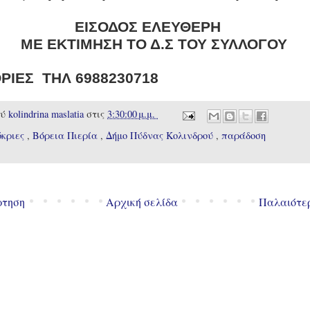
ΕΙΣΟΔΟΣ ΕΛΕΥΘΕΡΗ
ΜΕ ΕΚΤΙΜΗΣΗ ΤΟ Δ.Σ ΤΟΥ ΣΥΛΛΟΓΟΥ
ΙΕΣ ΤΗΛ 698823071
8
ού
kolindrina maslatia
στις
3:30:00 μ.μ.
όκριες
,
Βόρεια Πιερία
,
Δήμο Πύδνας Κολινδρού
,
παράδοση
ρτηση
Αρχική σελίδα
Παλαιότε