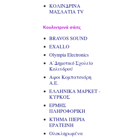
ΚΟΛΙΝΔΡΙΝΑ
ΜΑΣΛΑΤΙΑ TV
Κουλιντρινά σάιτς
BRAVOS SOUND
EXALLO
Olympia Electronics
Α΄Δημοτικό Σχολείο
Κολινδρού
Αφοι Κομπατσιάρη
Α.Ε.
ΕΛΛΗΝΙΚΑ ΜΑΡΚΕΤ -
ΚΥΡΚΟΣ
ΕΡΜΗΣ
ΠΛΗΡΟΦΟΡΙΚΗ
ΚΤΗΜΑ ΠΙΕΡΙΑ
ΕΡΑΤΕΙΝΗ
Ολοκληρωμένα