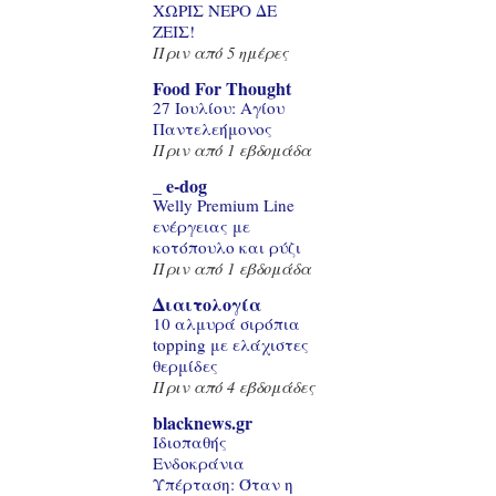
ΧΩΡΙΣ ΝΕΡΟ ΔΕ
ΖΕΙΣ!
Πριν από 5 ημέρες
Food For Thought
27 Ιουλίου: Αγίου
Παντελεήμονος
Πριν από 1 εβδομάδα
_ e-dog
Welly Premium Line
ενέργειας με
κοτόπουλο και ρύζι
Πριν από 1 εβδομάδα
Διαιτολογία
10 αλμυρά σιρόπια
topping με ελάχιστες
θερμίδες
Πριν από 4 εβδομάδες
blacknews.gr
Ιδιοπαθής
Ενδοκράνια
Υπέρταση: Όταν η