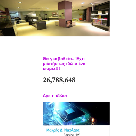
Θα γκαβαθείτι...Έχτι
μιλιτήσ ως ιδώια ένα
κιαμέτ!!!
26,788,648
Δγείτι ιδώια