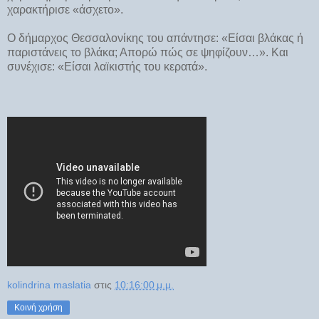
χαρακτήρισε «άσχετο».
Ο δήμαρχος Θεσσαλονίκης του απάντησε: «Είσαι βλάκας ή
παριστάνεις το βλάκα; Απορώ πώς σε ψηφίζουν…». Και
συνέχισε: «Είσαι λαϊκιστής του κερατά».
kolindrina maslatia
στις
10:16:00 μ.μ.
Κοινή χρήση