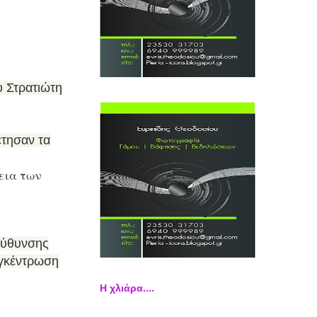
 Στρατιώτη
έτησαν τα
εια των
εύθυνσης
υγκέντρωση
Η χλιάρα....