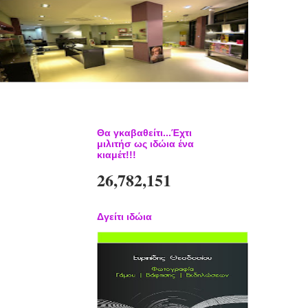
Θα γκαβαθείτι...Έχτι
μιλιτήσ ως ιδώια ένα
κιαμέτ!!!
26,782,151
Δγείτι ιδώια