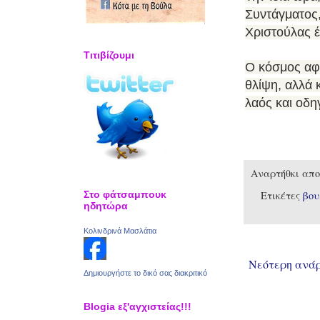
Συντάγματος,
Χριστούλας έ
Τιτιβίζουμι
Ο κόσμος αφή
θλίψη, αλλά 
λαός και οδη
Αναρτήθκι απ
Ετικέτες
βο
Στο φάτσαμπουκ
ηδητώρα
Κολινδρινά Μασλάτια
Νεότερη ανά
Δημιουργήστε το δικό σας διακριτικό
Blogia εξ'αγχιστείας!!!