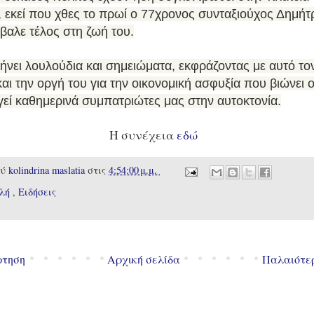
 εκεί που χθες το πρωί ο 77χρονος συνταξιούχος Δημήτ
βαλε τέλος στη ζωή του.
νει λουλούδια και σημειώματα, εκφράζοντας με αυτό το
και την οργή του για την οικονομική ασφυξία που βιώνει 
γεί καθημερινά συμπατριώτες μας στην αυτοκτονία.
H συνέχεια
εδώ
ού
kolindrina maslatia
στις
4:54:00 μ.μ.
υλή
,
Ειδήσεις
ρτηση
Αρχική σελίδα
Παλαιότε