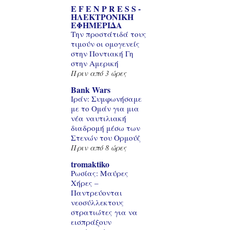
E F E N P R E S S -
ΗΛΕΚΤΡΟΝΙΚΗ
ΕΦΗΜΕΡΙΔΑ
Την προστάτιδά τους
τιμούν οι ομογενείς
στην Ποντιακή Γη
στην Αμερική
Πριν από 3 ώρες
Bank Wars
Ιράν: Συμφωνήσαμε
με το Ομάν για μια
νέα ναυτιλιακή
διαδρομή μέσω των
Στενών του Ορμούζ
Πριν από 8 ώρες
tromaktiko
Ρωσίας: Μαύρες
Χήρες –
Παντρεύονται
νεοσύλλεκτους
στρατιώτες για να
εισπράξουν