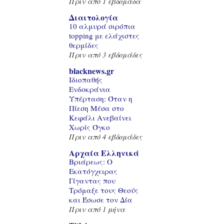
Πριν από 1 εβδομάδα
Διαιτολογία
10 αλμυρά σιρόπια
topping με ελάχιστες
θερμίδες
Πριν από 3 εβδομάδες
blacknews.gr
Ιδιοπαθής
Ενδοκράνια
Υπέρταση: Όταν η
Πίεση Μέσα στο
Κεφάλι Ανεβαίνει
Χωρίς Όγκο
Πριν από 4 εβδομάδες
Αρχαία Ελληνικά
Βριάρεως: Ο
Εκατόγχειρας
Γίγαντας που
Τρόμαξε τους Θεούς
και Έσωσε τον Δία
Πριν από 1 μήνα