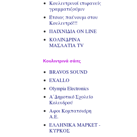
Κουλιντρινοί ιπιφανείς
γραμματιζούμιν
Έτσιας παένουμι στου
Κουλιντρό!!!
ΠΑΙΧΝΙΔΙΑ ΟΝ LINE
ΚΟΛΙΝΔΡΙΝΑ
ΜΑΣΛΑΤΙΑ TV
Κουλιντρινά σάιτς
BRAVOS SOUND
EXALLO
Olympia Electronics
Α΄Δημοτικό Σχολείο
Κολινδρού
Αφοι Κομπατσιάρη
Α.Ε.
ΕΛΛΗΝΙΚΑ ΜΑΡΚΕΤ -
ΚΥΡΚΟΣ