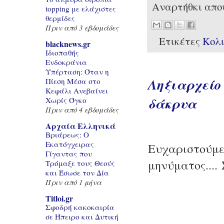
Αναρτήθκι απ
topping με ελάχιστες
θερμίδες
Πριν από 3 εβδομάδες
Ετικέτες
Κολ
blacknews.gr
Ιδιοπαθής
Ενδοκράνια
Υπέρταση: Όταν η
Ληξιαρχείο 
Πίεση Μέσα στο
Κεφάλι Ανεβαίνει
δάκρυα
Χωρίς Όγκο
Πριν από 4 εβδομάδες
Αρχαία Ελληνικά
Βριάρεως: Ο
Εκατόγχειρας
Ευχαριστούμε
Γίγαντας που
μηνύματος...
Τρόμαξε τους Θεούς
και Έσωσε τον Δία
Πριν από 1 μήνα
Titloi.gr
Σφοδρή κακοκαιρία
σε Ήπειρο και Δυτική