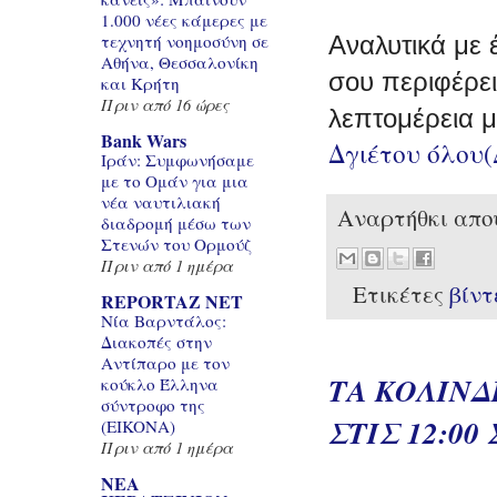
1.000 νέες κάμερες με
Αναλυτικά με 
τεχνητή νοημοσύνη σε
Αθήνα, Θεσσαλονίκη
σου περιφέρει
και Κρήτη
Πριν από 16 ώρες
λεπτομέρεια μ
Bank Wars
Δγιέτου όλου
Ιράν: Συμφωνήσαμε
με το Ομάν για μια
νέα ναυτιλιακή
Αναρτήθκι απ
διαδρομή μέσω των
Στενών του Ορμούζ
Πριν από 1 ημέρα
Ετικέτες
βίν
REPORTAZ NET
Νία Βαρντάλος:
Διακοπές στην
Αντίπαρο με τον
ΤΑ ΚΟΛΙΝΔ
κούκλο Έλληνα
σύντροφο της
ΣΤΙΣ 12:00
(EIKONA)
Πριν από 1 ημέρα
ΝΕΑ