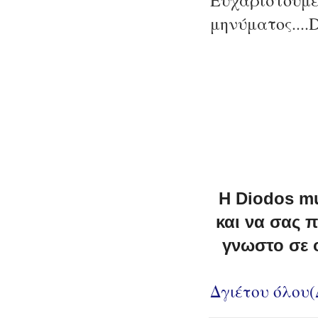
Ευχαριστούμε
μηνύματος....
Η Diodos mu
και να σας 
γνωστο σε 
Δγιέτου όλου