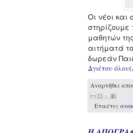
Οι νέοι και 
στηρίζουμε 
μαθητών τη
αιτήματά τ
δωρεάν Παι
Δγιέτου όλου
Αναρτήθκι απ
Ετικέτες
ανα
Η ΑΠΟΓΡΑΦ