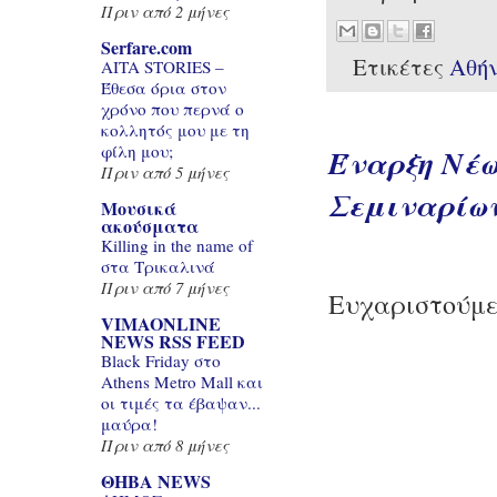
Πριν από 2 μήνες
Serfare.com
Ετικέτες
Αθή
AITA STORIES –
Έθεσα όρια στον
χρόνο που περνά ο
κολλητός μου με τη
φίλη μου;
Έναρξη Νέω
Πριν από 5 μήνες
Σεμιναρίω
Μουσικά
ακούσματα
Killing in the name of
στα Τρικαλινά
Πριν από 7 μήνες
Ευχαριστούμε
VIMAONLINE
NEWS RSS FEED
Black Friday στο
Athens Metro Mall και
οι τιμές τα έβαψαν...
μαύρα!
Πριν από 8 μήνες
ΘΗΒΑ NEWS