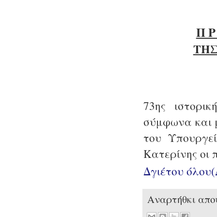
Π Ρ
ΤΗΣ
73ης ιστορικ
σύμφωνα και μ
του Υπουργεί
Κατερίνης οι 
Δγιέτου όλου
Αναρτήθκι απ