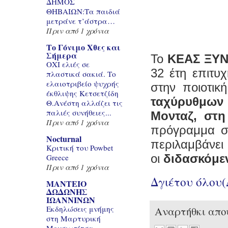
ΔΗΜΟΣ
ΘΗΒΑΙΩΝ:Τα παιδιά
μετράνε τ’άστρα…
Πριν από 1 χρόνια
Το Γόνιμο Χθες και
Σήμερα
Το
ΚΕΑΣ ΞΥ
ΟΧΙ ελιές σε
32 έτη επιτυ
πλαστικά σακιά. Το
ελαιοτριβείο ψυχρής
στην ποιοτικ
έκθλιψης Κετσετζίδη
ταχύρυθμων
Θ.Ανέστη αλλάζει τις
παλιές συνήθειες...
Μονταζ,
στη
Πριν από 1 χρόνια
πρόγραμμα 
Nocturnal
περιλαμβάνει
Κριτική του Powbet
οι
διδασκόμεν
Greece
Πριν από 1 χρόνια
Δγιέτου όλου
ΜΑΝΤΕΙΟ
ΔΩΔΩΝΗΣ
ΙΩΑΝΝΙΝΩΝ
Εκδηλώσεις μνήμης
Αναρτήθκι απ
στη Μαρτυρική