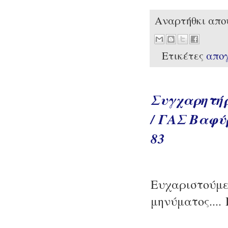
Αναρτήθκι απ
Ετικέτες
απο
Συγχαρητήρ
/ ΓΑΣ Βαφύρ
83
Ευχαριστούμε
μηνύματος...