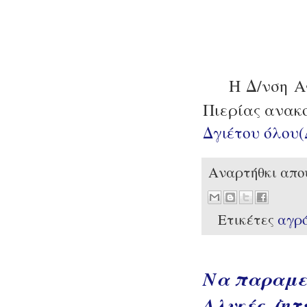
Η Δ/νση Α
Πιερίας ανακο
Δγιέτου όλου
Αναρτήθκι απ
Ετικέτες
αγρ
Να παραμεί
Αλυκές, ζητ