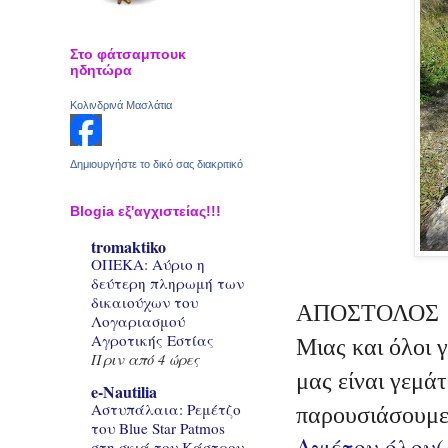
Στο φάτσαμπουκ
ηδητώρα
Κολινδρινά Μασλάτια
Δημιουργήστε το δικό σας διακριτικό
Blogia εξ'αγχιστείας!!!
tromaktiko
ΟΠΕΚΑ: Αύριο η
ΡΕΠΟ
δεύτερη πληρωμή των
δικαιούχων του
ΑΠΟΣΤΟΛΟΣ
Λογαριασμού
Αγροτικής Εστίας
Μιας και όλοι 
Πριν από 4 ώρες
μας είναι γεμά
e-Nautilia
Αστυπάλαια: Ρεμέτζο
παρουσιάσουμε
του Blue Star Patmos
Δγιέτου όλου
στη σκιά του Κάστρου