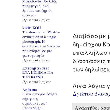
Μακεδονία: Χαλάζι,
πλημμυρισμένοι
δρόμοι και ζημιές
(βίντεο)
Πριν από 1 μήνα
kikiri KOU
The downfall of Western
Διαβάσαμε μ
civilization in a single
photograph. Η
δημάρχου Κα
κατάντια του δυτικού
υπαλλήλων τ
πολιτισμού σε μια
φωτογραφία
διαστάσεις π
Πριν από 1 μήνα
των δηλώσεω
Επισημάνσεις
ΈΝΑ ΠΟΙΗΜΑ ΓΙΑ
ΤΟΝ ΙΟΥΝΗ
Πριν από 2 μήνες
Λίγα λόγια γ
AntAma
Δγιέτου όλου
Είναι αναγκαιότητα
σήμερα η
συμβουλευτική
Αναρτήθκι απ
υποστήριξη;