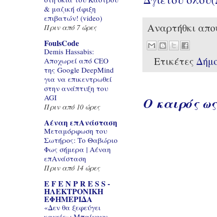
& μαζική άφιξη
επιβατών! (video)
Αναρτήθκι απ
Πριν από 7 ώρες
FoulsCode
Demis Hassabis:
Ετικέτες
Δήμο
Αποχωρεί από CEO
της Google DeepMind
για να επικεντρωθεί
στην ανάπτυξη του
AGI
Ο καιρός ως
Πριν από 10 ώρες
Αέναη επΑνάσταση
Μεταμόρφωση του
Σωτήρος: Το Θαβώριο
Φως σήμερα | Αέναη
επΑνάσταση
Πριν από 14 ώρες
E F E N P R E S S -
ΗΛΕΚΤΡΟΝΙΚΗ
ΕΦΗΜΕΡΙΔΑ
«Δεν θα ξεφεύγει
κανείς»: Μπαίνουν