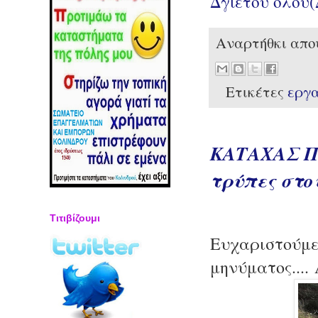
Δγιέτου όλου
Αναρτήθκι απ
Ετικέτες
εργ
ΚΑΤΑΧΑΣ Π
τρύπες στο
Τιτιβίζουμι
Ευχαριστούμε
μηνύματος..