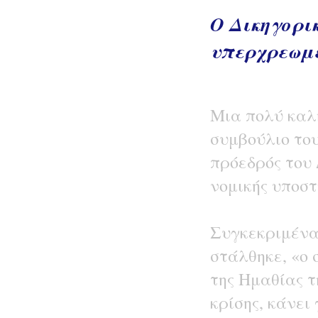
Ο Δικηγορι
υπερχρεωμέ
Μια πολύ καλ
συμβούλιο του
πρόεδρός του
νομικής υποσ
Συγκεκριμένα
στάλθηκε, «ο 
της Ημαθίας τ
κρίσης, κάνει