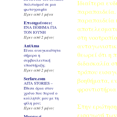
Ιδιαίτερα ενδ
πολιτισμού σε μια
φωτογραφία
παραπαιδεία.
Πριν από 1 μήνα
παραπαιδεία 
Επισημάνσεις
αποτελεσματι
ΈΝΑ ΠΟΙΗΜΑ ΓΙΑ
ΤΟΝ ΙΟΥΝΗ
στη νοοτροπία
Πριν από 2 μήνες
ανταγωνιστικ
AntAma
Είναι αναγκαιότητα
θεωρεί ότι η 
σήμερα η
συμβουλευτική
διδασκαλία στ
υποστήριξη;
τρόπου εισαγ
Πριν από 2 μήνες
Serfare.com
βοηθήματα, εν
AITA STORIES –
φροντιστήρια
Έθεσα όρια στον
χρόνο που περνά ο
κολλητός μου με τη
φίλη μου;
Στην ερώτηση 
Πριν από 5 μήνες
εισαγωγή των
Μουσικά