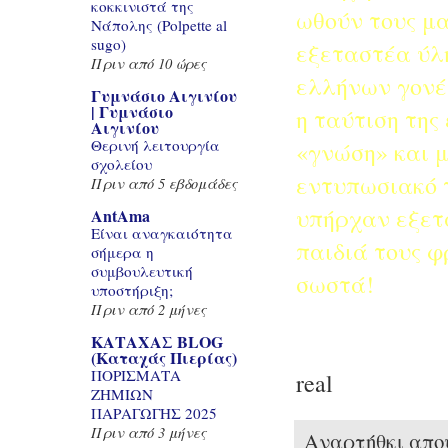
κοκκινιστά της
ωθούν τους μ
Νάπολης (Polpette al
sugo)
εξεταστέα ύλη
Πριν από 10 ώρες
ελλήνων γονέω
Γυμνάσιο Αιγινίου
| Γυμνάσιο
η ταύτιση της
Αιγινίου
Θερινή λειτουργία
«γνώση» και μ
σχολείου
εντυπωσιακό 
Πριν από 5 εβδομάδες
υπήρχαν εξετά
AntAma
Είναι αναγκαιότητα
παιδιά τους φ
σήμερα η
συμβουλευτική
σωστά!
υποστήριξη;
Πριν από 2 μήνες
ΚΑΤΑΧΑΣ BLOG
(Καταχάς Πιερίας)
ΠΟΡΙΣΜΑΤΑ
real
ΖΗΜΙΩΝ
ΠΑΡΑΓΩΓΗΣ 2025
Πριν από 3 μήνες
Αναρτήθκι απ