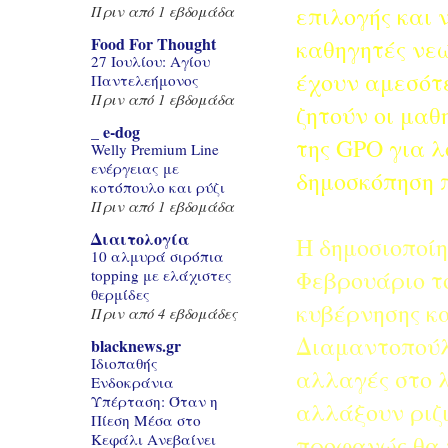
επιλογής και 
Πριν από 1 εβδομάδα
Food For Thought
καθηγητές νεώ
27 Ιουλίου: Αγίου
έχουν αμεσότ
Παντελεήμονος
Πριν από 1 εβδομάδα
ζητούν οι μαθ
_ e-dog
της GPO για λ
Welly Premium Line
ενέργειας με
δημοσκόπηση 
κοτόπουλο και ρύζι
Πριν από 1 εβδομάδα
Διαιτολογία
Η δημοσιοποίη
10 αλμυρά σιρόπια
Φεβρουάριο το
topping με ελάχιστες
θερμίδες
κυβέρνησης κ
Πριν από 4 εβδομάδες
Διαμαντοπούλ
blacknews.gr
Ιδιοπαθής
αλλαγές στο λ
Ενδοκράνια
Υπέρταση: Όταν η
αλλάξουν ριζι
Πίεση Μέσα στο
προφανώς θα 
Κεφάλι Ανεβαίνει