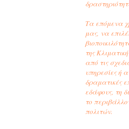
δραστηριότητ
Τα επόμενα χ
μας, να επιλ
βιοποικιλότητ
της Κλιματικ
από τις σχεδι
υπηρεσίες ή 
δραματικές επ
εδάφους, τη 
το περιβάλλον
πολιτών.