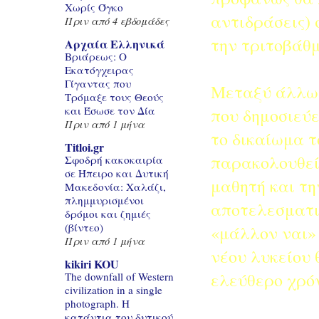
Χωρίς Όγκο
αντιδράσεις) 
Πριν από 4 εβδομάδες
την τριτοβάθμ
Αρχαία Ελληνικά
Βριάρεως: Ο
Εκατόγχειρας
Γίγαντας που
Μεταξύ άλλων
Τρόμαξε τους Θεούς
και Έσωσε τον Δία
που δημοσιεύε
Πριν από 1 μήνα
το δικαίωμα τ
Titloi.gr
παρακολουθεί 
Σφοδρή κακοκαιρία
σε Ήπειρο και Δυτική
μαθητή και τη
Μακεδονία: Χαλάζι,
πλημμυρισμένοι
αποτελεσματικ
δρόμοι και ζημιές
(βίντεο)
«μάλλον ναι»
Πριν από 1 μήνα
νέου λυκείου 
kikiri KOU
ελεύθερο χρόν
The downfall of Western
civilization in a single
photograph. Η
κατάντια του δυτικού