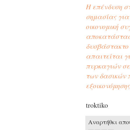
Η επένδυση σ
σημασίας για
οικονομική συ
αποκατάσταση
δυσβάστακτο 
απαιτείται γ
πυρκαγιών σε
των δασικών 
εξοικονόμηση
troktiko
Αναρτήθκι απ