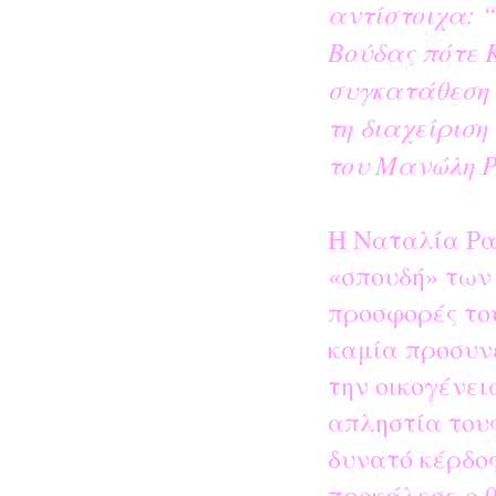
αντίστοιχα: “
Βούδας πότε Κ
συγκατάθεση 
τη διαχείριση
του Μανώλη Ρ
Η Ναταλία Ρα
«σπουδή» των
προσφορές το
καμία προσυνε
την οικογένει
απληστία του
δυνατό κέρδο
προκάλεσε ο 