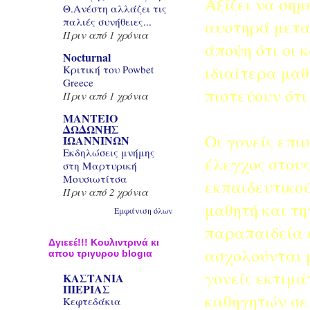
Αξίζει να σημ
Θ.Ανέστη αλλάζει τις
παλιές συνήθειες...
αυστηρά μεταξ
Πριν από 1 χρόνια
άποψη ότι οι 
Nocturnal
ιδιαίτερα μαθ
Κριτική του Powbet
Greece
πιστεύουν ότι
Πριν από 1 χρόνια
ΜΑΝΤΕΙΟ
ΔΩΔΩΝΗΣ
Οι γονείς επι
ΙΩΑΝΝΙΝΩΝ
Εκδηλώσεις μνήμης
έλεγχος στους
στη Μαρτυρική
Μουσιωτίτσα
εκπαιδευτικο
Πριν από 2 χρόνια
μαθητή και τη
Εμφάνιση όλων
παραπαιδεία ε
Δγιεεέ!!! Κουλιντρινά κι
ασχολούνται μ
απου τριγυρου blogια
γονείς εκτιμά
ΚΑΣΤΑΝΙΑ
ΠΙΕΡΙΑΣ
καθηγητών σε 
Κεφτεδάκια