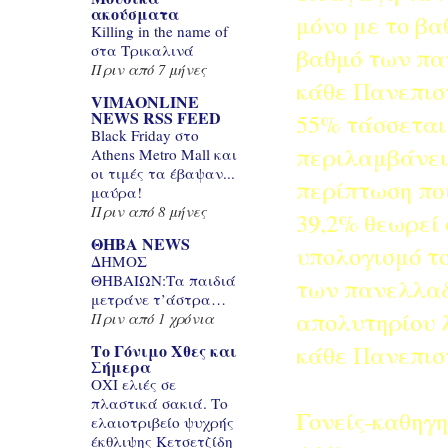
ακούσματα
μόνο με το βα
Killing in the name of
στα Τρικαλινά
βαθμό των πα
Πριν από 7 μήνες
κάθε Πανεπιστ
VIMAONLINE
NEWS RSS FEED
55% τάσσεται 
Black Friday στο
περιλαμβάνει
Athens Metro Mall και
οι τιμές τα έβαψαν...
περίπτωση που
μαύρα!
Πριν από 8 μήνες
39,2% θεωρεί 
ΘΗΒΑ NEWS
υπολογισμό το
ΔΗΜΟΣ
ΘΗΒΑΙΩΝ:Τα παιδιά
των πανελλαδ
μετράνε τ’άστρα…
απολυτηρίου λ
Πριν από 1 χρόνια
κάθε Πανεπισ
Το Γόνιμο Χθες και
Σήμερα
ΟΧΙ ελιές σε
πλαστικά σακιά. Το
Γονείς-καθηγη
ελαιοτριβείο ψυχρής
έκθλιψης Κετσετζίδη