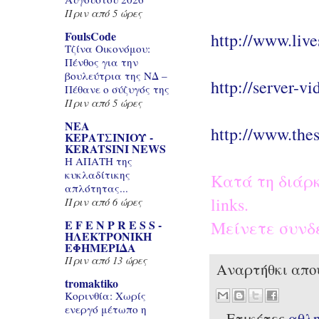
Πριν από 5 ώρες
FoulsCode
http://www.liv
Τζίνα Οικονόμου:
Πένθος για την
βουλεύτρια της ΝΔ –
http://server-v
Πέθανε ο σύζυγός της
Πριν από 5 ώρες
ΝΕΑ
http://www.thes
ΚΕΡΑΤΣΙΝΙΟΥ -
KERATSINI NEWS
Η ΑΠΑΤΗ της
κυκλαδίτικης
Κατά τη διάρ
απλότητας...
links.
Πριν από 6 ώρες
E F E N P R E S S -
Μείνετε συνδ
ΗΛΕΚΤΡΟΝΙΚΗ
ΕΦΗΜΕΡΙΔΑ
Πριν από 13 ώρες
Αναρτήθκι απ
tromaktiko
Κορινθία: Χωρίς
ενεργό μέτωπο η
Ετικέτες
αθλ