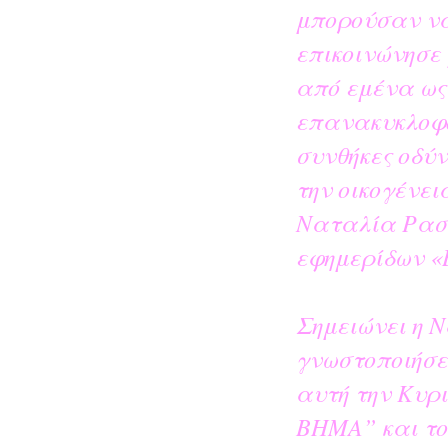
μπορούσαν να
επικοινώνησε 
από εμένα ως 
επανακυκλοφο
συνθήκες οδύ
την οικογένε
Ναταλία Ρασο
εφημερίδων «
Σημειώνει η 
γνωστοποιήσετ
αυτή την Κυρ
ΒΗΜΑ” και το