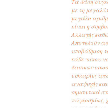
Τα δάση συγ
με τη μεγαλύ
μεγάλο αριθμ
είναι η συμβο
Αλλαγής καθώ
Αποτελούν ασ
υποβάθμιση τ
κάθε τόπου ν
δασικών οικο
ευκαιρίες απ
αναψυχής και
σημαντικά στ
παγκοσμίως, 