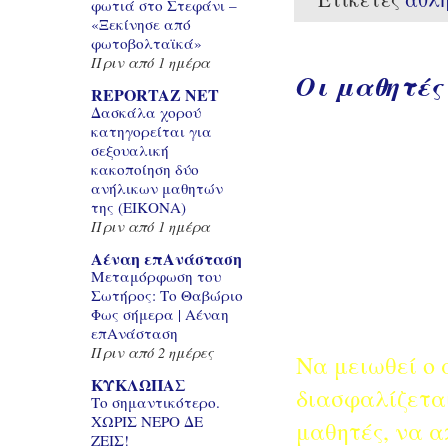
φωτιά στο Στεφάνι –
«Ξεκίνησε από
φωτοβολταϊκά»
Πριν από 1 ημέρα
Οι μαθητές
REPORTAZ NET
Δασκάλα χορού
κατηγορείται για
σεξουαλική
κακοποίηση δύο
ανήλικων μαθητών
της (ΕΙΚΟΝΑ)
Πριν από 1 ημέρα
Αέναη επΑνάσταση
Μεταμόρφωση του
Σωτήρος: Το Θαβώριο
Φως σήμερα | Αέναη
επΑνάσταση
Πριν από 2 ημέρες
Να μειωθεί ο 
ΚΥΚΛΩΠΑΣ
διασφαλίζεται
Το σημαντικότερο.
ΧΩΡΙΣ ΝΕΡΟ ΔΕ
μαθητές, να α
ΖΕΙΣ!